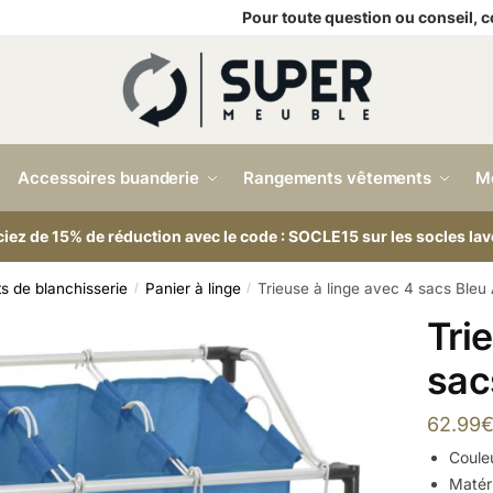
Pour toute question ou conseil,
Accessoires buanderie
Rangements vêtements
M
ciez de 15% de réduction avec le code : SOCLE15 sur les socles lav
ts de blanchisserie
Panier à linge
Trieuse à linge avec 4 sacs Bleu 
/
/
Tri
sac
62.99
Couleu
Matéri