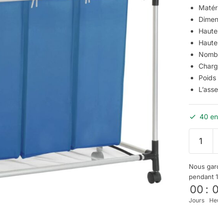
Matéri
Dimens
Haute
Haute
Nombr
Charg
Poids 
L’ass
40 en
Nous gard
pendant 
00
:
Jours
He