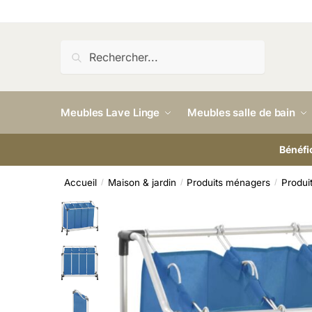
Recherche
Meubles Lave Linge
Meubles salle de bain
Bénéfi
Accueil
Maison & jardin
Produits ménagers
Produi
/
/
/