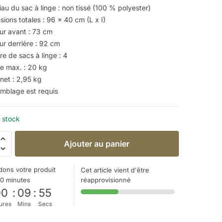
au du sac à linge : non tissé (100 % polyester)
ions totales : 96 x 40 cm (L x I)
ur avant : 73 cm
ur derrière : 92 cm
e de sacs à linge : 4
e max. : 20 kg
net : 2,95 kg
emblage est requis
 stock
Ajouter au panier
ons votre produit
Cet article vient d'être
10 minutes
réapprovisionné
00
:
09
:
54
ures
Mins
Secs