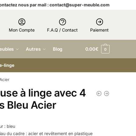
 contactez nous par mail : contact@super-meuble.com
Mon Compte
F.A.Q / Contact
Paiement
eubles
Autres
Blog
0.00
€
0
e-linge
Acier
euse à linge avec 4
s Bleu Acier
€
r : bleu
au du cadre : acier et revêtement en plastique