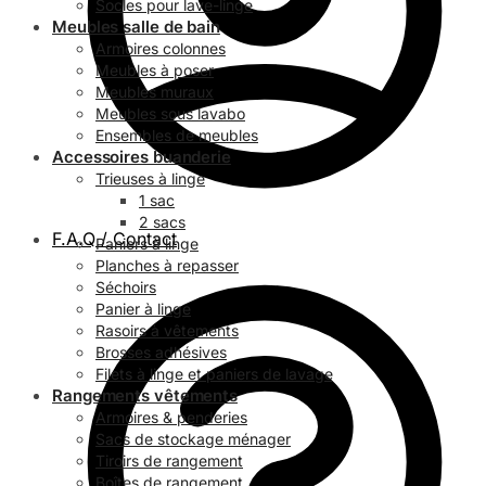
Socles pour lave-linge
Meubles salle de bain
Armoires colonnes
Meubles à poser
Meubles muraux
Meubles sous lavabo
Ensembles de meubles
Accessoires buanderie
Trieuses à linge
1 sac
2 sacs
F.A.Q / Contact
Paniers à linge
Planches à repasser
Séchoirs
Panier à linge
Rasoirs à vêtements
Brosses adhésives
Filets à linge et paniers de lavage
Rangements vêtements
Armoires & penderies
Sacs de stockage ménager
Tiroirs de rangement
Boîtes de rangement