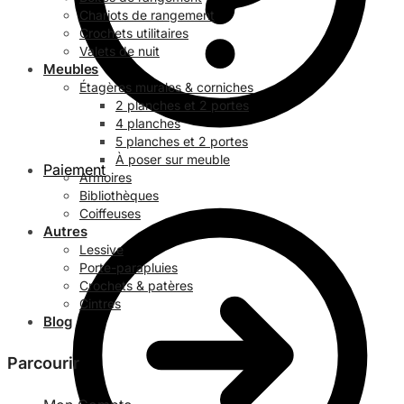
Chariots de rangement
Crochets utilitaires
Valets de nuit
Meubles
Étagères murales & corniches
2 planches et 2 portes
4 planches
5 planches et 2 portes
À poser sur meuble
Paiement
Armoires
Bibliothèques
Coiffeuses
Autres
Lessive
Porte-parapluies
Crochets & patères
Cintres
Blog
Parcourir