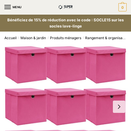
MENU
0
Bénéficiez de 15% de réduction avec le code : SOCLE15 sur les
socles lave-linge
Accueil
Maison & jardin
Produits ménagers
Rangement & organisation
/
/
/