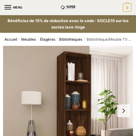
MENU
0
Bénéficiez de 15% de réduction avec le code : SOCLE15 sur les
socles lave-linge
Accueil
Meubles
Étagères
Bibliothèques
Bibliothèque/Meuble TV Chêne marron 36x30x143 cm
/
/
/
/