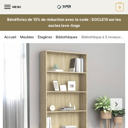
MENU
0
Bénéficiez de 15% de réduction avec le code : SOCLE15 sur les
socles lave-linge
Accueil
Meubles
Étagères
Bibliothèques
Bibliothèque à 5 niveaux Chêne sonoma 80x24x175 cm Aggloméré
/
/
/
/