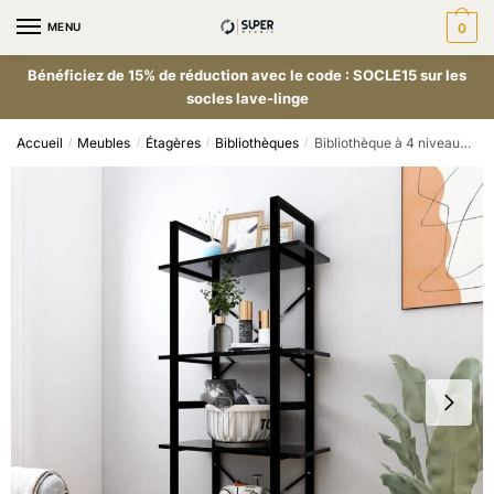
MENU
0
Bénéficiez de 15% de réduction avec le code : SOCLE15 sur les
socles lave-linge
Accueil
Meubles
Étagères
Bibliothèques
Bibliothèque à 4 niveaux Noir 60x30x140 cm Aggloméré
/
/
/
/