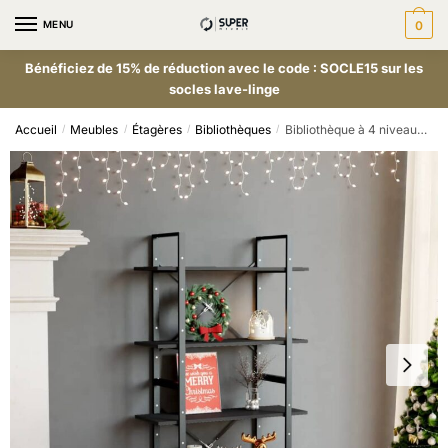
MENU
0
Bénéficiez de 15% de réduction avec le code : SOCLE15 sur les
socles lave-linge
Accueil
Meubles
Étagères
Bibliothèques
Bibliothèque à 4 niveaux Gris 80x30x140 cm Aggloméré
/
/
/
/