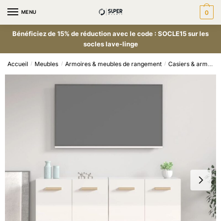
MENU
0
Bénéficiez de 15% de réduction avec le code : SOCLE15 sur les
socles lave-linge
Accueil
Meubles
Armoires & meubles de rangement
Casiers & armoires de rangement
/
/
/