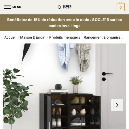
MENU
0
Bénéficiez de 15% de réduction avec le code : SOCLE15 sur les
socles lave-linge
Accueil
Maison & jardin
Produits ménagers
Rangement & organisation
/
/
/