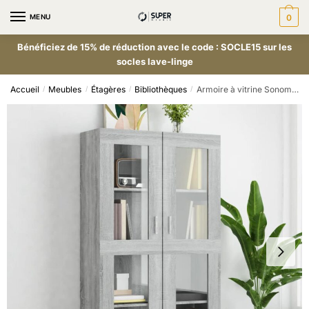
MENU
0
Bénéficiez de 15% de réduction avec le code : SOCLE15 sur les
socles lave-linge
Accueil
Meubles
Étagères
Bibliothèques
Armoire à vitrine Sonoma gris 82,5×30,5x150cm Bois d’ingénierie
/
/
/
/