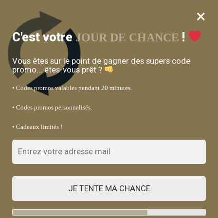
×
MENU
0
Bénéficiez de 15% de réduction avec le code : SOCLE15 sur les
C'est votre
!
JOUR DE CHANCE
socles lave-linge
Vous êtes sur le point de gagner des supers code
Accueil
Maison & jardin
Produits ménagers
Rangement & organisation
/
/
/
promo... êtes-vous prêt ?
• Codes promos valables pendant 20 minutes.
• Codes promos personnalisés.
• Cadeaux limités !
JE TENTE MA CHANCE