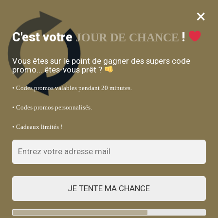
×
MENU
0
Bénéficiez de 15% de réduction avec le code : SOCLE15 sur les
C'est votre
!
JOUR DE CHANCE
socles lave-linge
Vous êtes sur le point de gagner des supers code
Accueil
Buanderie
/
promo... êtes-vous prêt ?
Buanderie
• Codes promos valables pendant 20 minutes.
• Codes promos personnalisés.
• Cadeaux limités !
Nos articles : Buanderie
JE TENTE MA CHANCE
AMÉNAGEMENT